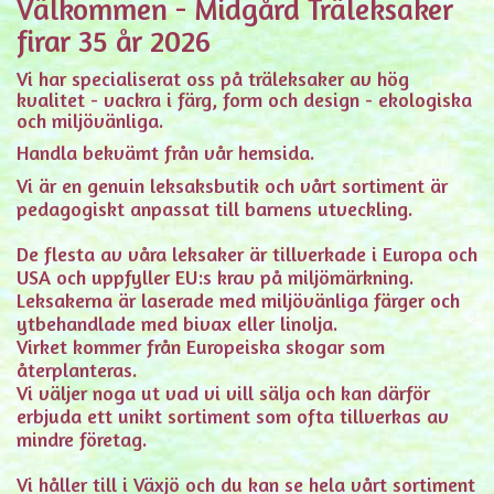
Välkommen - Midgård Träleksaker
firar 35 år 2026
Vi har specialiserat oss på träleksaker av hög
kvalitet - vackra i färg, form och design - ekologiska
och miljövänliga.
Handla bekvämt från vår hemsida.
Vi är en genuin leksaksbutik och vårt sortiment är
pedagogiskt anpassat till barnens utveckling.
De flesta av våra leksaker är tillverkade i Europa och
USA och uppfyller EU:s krav på miljömärkning.
Leksakerna är laserade med miljövänliga färger och
ytbehandlade med bivax eller linolja.
Virket kommer från Europeiska skogar som
återplanteras.
Vi väljer noga ut vad vi vill sälja och kan därför
erbjuda ett unikt sortiment som ofta tillverkas av
mindre företag.
Vi håller till i Växjö och du kan se hela vårt sortiment