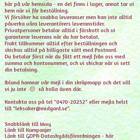
här på vår hemsida - en del finns i lager, annat tar vi
hem när vi får beställning.
Vi försöker ha snabba leveranser men kan inte alltid
påverka våra leverantörers leveranstider.
Privatpersoner betalar alltid i förskott och vi
garanterar leverans när du har betalat.
Frakt tillkommer alltid efter beställningen och
skickas alltid på billigaste sätt med Postnord.
Du betalar först när du fått ett mejl från oss med
summa och kontonummer, och vi skickar när vi sett
din betalning.
Ibland hamnar vår mejl i din skräpmapp och det vill
vi ju inte 😔 så kolla även där.
Kontakta oss på tel "0470-20252" eller mejla helst
till "leksaker@midgard.se".
Snabblänk till
Meny
Länk till
Kampanjer
Länk till GDPR-Dataskyddsförordningen -
här